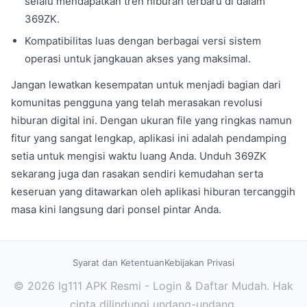
selalu mendapatkan tren hiburan terbaru di dalam
369ZK.
Kompatibilitas luas dengan berbagai versi sistem
operasi untuk jangkauan akses yang maksimal.
Jangan lewatkan kesempatan untuk menjadi bagian dari
komunitas pengguna yang telah merasakan revolusi
hiburan digital ini. Dengan ukuran file yang ringkas namun
fitur yang sangat lengkap, aplikasi ini adalah pendamping
setia untuk mengisi waktu luang Anda. Unduh 369ZK
sekarang juga dan rasakan sendiri kemudahan serta
keseruan yang ditawarkan oleh aplikasi hiburan tercanggih
masa kini langsung dari ponsel pintar Anda.
Syarat dan Ketentuan
Kebijakan Privasi
© 2026 lg111 APK Resmi - Login & Daftar Mudah. Hak
cipta dilindungi undang-undang.