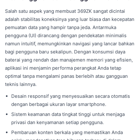
Salah satu aspek yang membuat 369ZK sangat dicintai
adalah stabilitas koneksinya yang luar biasa dan kecepatan
pemuatan data yang hampir tanpa jeda. Antarmuka
pengguna (UI) dirancang dengan pendekatan minimalis
namun intuitif, memungkinkan navigasi yang lancar bahkan
bagi pengguna baru sekalipun. Dengan konsumsi daya
baterai yang rendah dan manajemen memori yang efisien,
aplikasi ini menjamin performa perangkat Anda tetap
optimal tanpa mengalami panas berlebih atau gangguan
teknis lainnya.
Desain responsif yang menyesuaikan secara otomatis
dengan berbagai ukuran layar smartphone.
Sistem keamanan data tingkat tinggi untuk menjaga
privasi dan kenyamanan setiap pengguna.
Pembaruan konten berkala yang memastikan Anda