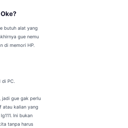
h Oke?
e butuh alat yang
 akhirnya gue nemu
an di memori HP.
 di PC.
 jadi gue gak perlu
f atau kalian yang
lg111. Ini bukan
kita tanpa harus