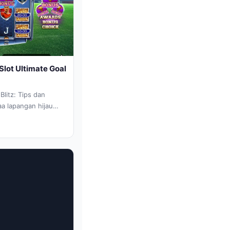
lot Ultimate Goal
litz: Tips dan
a lapangan hijau
Goal 898aa Blitz...