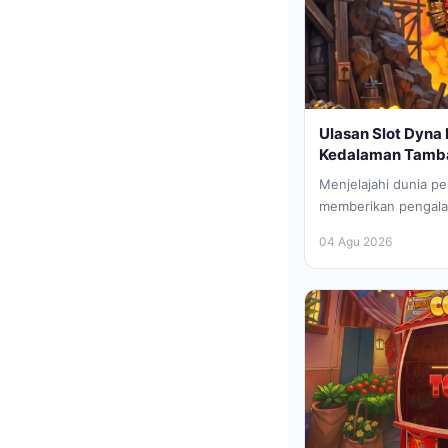
Ulasan Slot Dyna 
Kedalaman Tamban
Menjelajahi dunia p
memberikan pengala
pemain yang mencar
04 Agu 2026
dalam balutan...