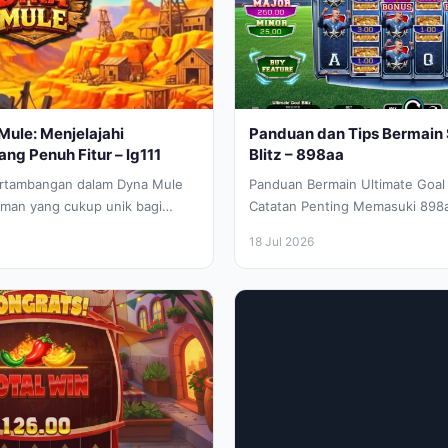
Mule: Menjelajahi
Panduan dan Tips Bermain S
g Penuh Fitur – lg111
Blitz – 898aa
ertambangan dalam Dyna Mule
Panduan Bermain Ultimate Goal B
man yang cukup unik bagi
Catatan Penting Memasuki 898a
i sensasi mekanik modern
dalam permainan 898aa Ultimate 
18 Jul 2026