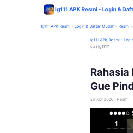
lg111 APK Resmi - Login & Daf
lg111 APK Resmi - Login & Daftar Mudah
›
Resmi
lg111 APK Resmi - Logi
dari lg111?
Rahasia 
Gue Pind
26 Apr 2026
· Resmi