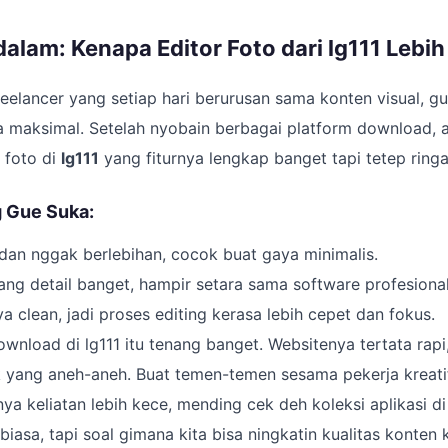
alam: Kenapa Editor Foto dari lg111 Lebi
eelancer yang setiap hari berurusan sama konten visual, gu
ya maksimal. Setelah nyobain berbagai platform download,
r foto di
lg111
yang fiturnya lengkap banget tapi tetep ring
g Gue Suka:
l dan nggak berlebihan, cocok buat gaya minimalis.
ang detail banget, hampir setara sama software profesional
ya clean, jadi proses editing kerasa lebih cepet dan fokus.
nload di lg111 itu tenang banget. Websitenya tertata rapi,
ink yang aneh-aneh. Buat temen-temen sesama pekerja kreati
a keliatan lebih kece, mending cek deh koleksi aplikasi di 
biasa, tapi soal gimana kita bisa ningkatin kualitas konten 