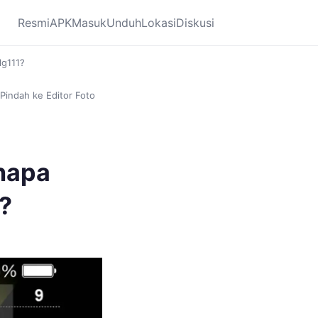
Resmi
APK
Masuk
Unduh
Lokasi
Diskusi
lg111?
Pindah ke Editor Foto
enapa
1?